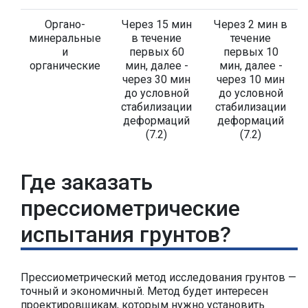
Органо-
Через 15 мин
Через 2 мин в
минеральные
в течение
течение
и
первых 60
первых 10
органические
мин, далее -
мин, далее -
через 30 мин
через 10 мин
до условной
до условной
стабилизации
стабилизации
деформаций
деформаций
(7.2)
(7.2)
Где заказать
прессиометрические
испытания грунтов?
Прессиометрический метод исследования грунтов —
точный и экономичный. Метод будет интересен
проектировщикам, которым нужно установить