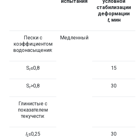
испытания
условной
стабилизации
деформации
t
, мин
Пески с
Медленный
коэффициентом
водонасыщения:
S
≤0,8
15
r
S
>0,8
30
r
Глинистые с
показателем
текучести:
I
≤0,25
30
L