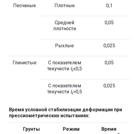
Песчаные
Плотные
0,1
Средней
0,05
плотности
Рыхлые
0,025
Глинистые
С показателем
0,05
текучести
I
≤0,5
L
С показателем
0,025
текучести
I
>0,5
L
Время условной стабилизации деформации при
прессиометрических испытаниях:
Грунты
Режим
Время