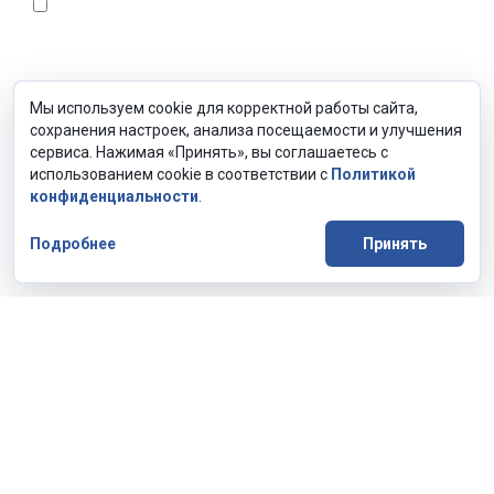
Согласен с условиями
Политики конфиденциальности
и даю согласие на обработку персональных данных
Мы используем cookie для корректной работы сайта,
сохранения настроек, анализа посещаемости и улучшения
сервиса. Нажимая «Принять», вы соглашаетесь с
Отправить
использованием cookie в соответствии с
Политикой
конфиденциальности
.
Подробнее
Принять
Иркутск
© Сибгепро 2016-2026
Статические и динамические испытания грунтов
по всей Сибири и Дальнему Востоку