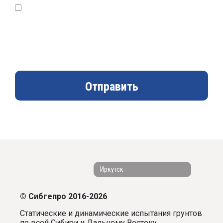
Согласен с условиями
Политики конфиденциальности
и даю согласие на обработку персональных данных
Отправить
Иркутск
© Сибгепро 2016-2026
Статические и динамические испытания грунтов
по всей Сибири и Дальнему Востоку