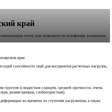
ский край
 электронную почту или позвоните по телефонам, указанным
ноярском крае.
есущей способности свай для восприятия расчетных нагрузок,
ым грунтом (слюдистым сланцем, средней прочности, очень
лым, размягчаемым, слобопористым).
еформации во времени по ступеням нагружения, а также