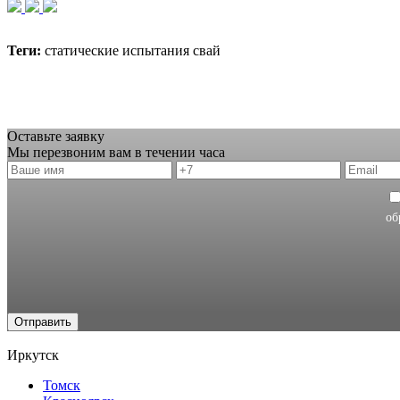
Теги:
статические испытания свай
Оставьте заявку
Мы перезвоним вам в течении часа
об
Отправить
Иркутск
Томск