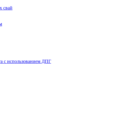
х свай
м
та с использованием ДПГ