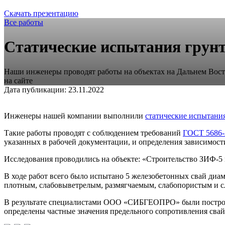
Скачать презентацию
Все работы
Статические испытания грунт
Наши инженеры проводят работы на объектах на Дальнем Восто
на сайте
Дата публикации: 23.11.2022
Инженеры нашей компании выполнили
статические испытани
Такие работы проводят с соблюдением требований
ГОСТ 5686-
указанных в рабочей документации, и определения зависимости
Исследования проводились на объекте: «Строительство ЗИФ-5 
В ходе работ всего было испытано 5 железобетонных свай диа
плотным, слабовыветрелым, размягчаемым, слабопористым и с
В результате специалистами ООО «СИБГЕОПРО» были построен
определены частные значения предельного сопротивления свай