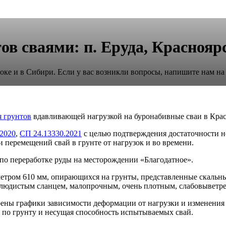
ов сваями: п. Еруда, Краснояр
ке и в Сибири. Если у вас возникли вопросы, напишите нам на
я грунтов
вдавливающей нагрузкой на буронабивные сваи в Крас
2020
,
СП 24.13330.2021
с целью подтверждения достаточности н
 перемещений свай в грунте от нагрузок и во времени.
по переработке руды на месторождении «Благодатное».
метром 610 мм, опирающихся на грунты, представленные скальн
людистым сланцем, малопрочным, очень плотным, слабовыветре
ы графики зависимости деформации от нагрузки и изменения д
 по грунту и несущая способность испытываемых свай.