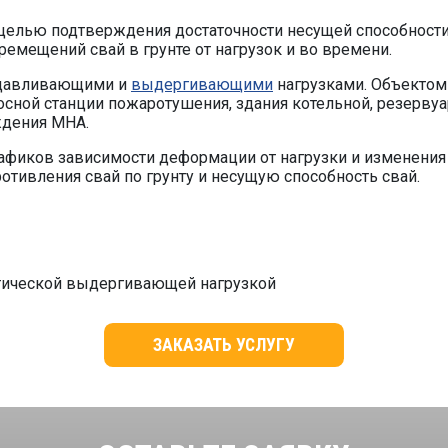
целью подтверждения достаточности несущей способности 
емещений свай в грунте от нагрузок и во времени.
вдавливающими и
выдергивающими
нагрузками. Объектом
сной станции пожаротушения, здания котельной, резервуар
ждения МНА.
фиков зависимости деформации от нагрузки и изменения 
отивления свай по грунту и несущую способность свай.
атической выдергивающей нагрузкой
ЗАКАЗ
А
Т
Ь
У
СЛУГУ