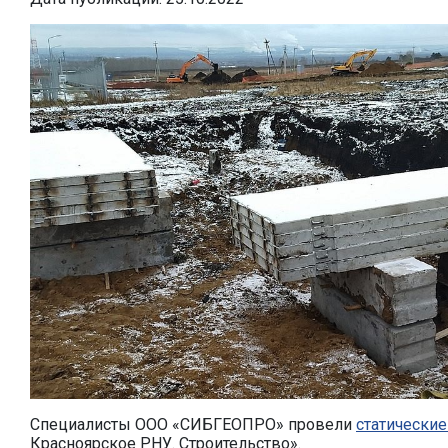
Специалисты ООО «СИБГЕОПРО» провели
статические
Красноярское РНУ. Строительство».