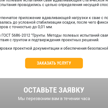
ли полевые испытания свай вдавливающей статической на
 Испытания проводились с целью определения несущей спо
упенчатое приложение вдавливающей нагрузки к свае с п
алась до условной стабилизации осадки, после чего фикс
ров с точностью до 0,01 мм.
 ГОСТ 5686-2012 "Грунты. Методы полевых испытаний сва
ствия с грунтом и подтверждения проектных решений.
ровки проектной документации и обеспечения безопасной
ЗАКАЗ
А
Т
Ь
У
СЛУГУ
ОСТАВЬТЕ ЗАЯВКУ
Мы перезвоним вам в течении часа